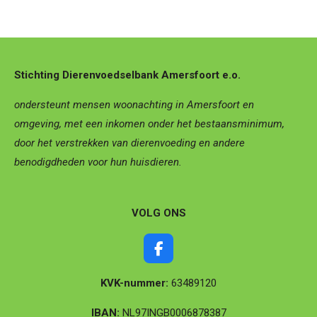
Stichting Dierenvoedselbank Amersfoort e.o.
ondersteunt mensen woonachting in Amersfoort en
omgeving, met een inkomen onder het bestaansminimum,
door het verstrekken van dierenvoeding en andere
benodigdheden voor hun huisdieren.
VOLG ONS
F
a
c
KVK-nummer:
63489120
e
b
IBAN:
NL97INGB0006878387