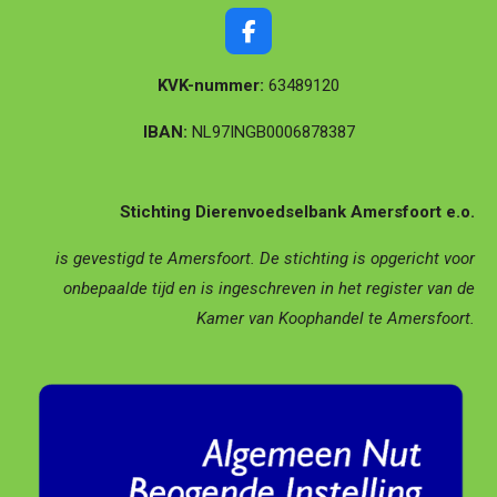
F
a
c
KVK-nummer:
63489120
e
b
IBAN:
NL97INGB0006878387
o
o
k
Stichting Dierenvoedselbank Amersfoort e.o.
is gevestigd te Amersfoort.
De stichting is opgericht voor
onbepaalde tijd en is ingeschreven in het register van de
Kamer van Koophandel te Amersfoort.