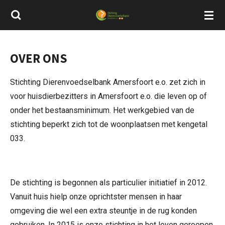
Ga
direct
naar
de
OVER ONS
hoofdinhoud
Stichting Dierenvoedselbank Amersfoort e.o. zet zich in
voor huisdierbezitters in Amersfoort e.o. die leven op of
onder het bestaansminimum. Het werkgebied van de
stichting beperkt zich tot de woonplaatsen met kengetal
033.
De stichting is begonnen als particulier initiatief in 2012.
Vanuit huis hielp onze oprichtster mensen in haar
omgeving die wel een extra steuntje in de rug konden
gebruiken. In 2015 is onze stichting in het leven geroepen