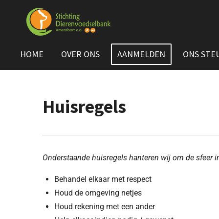
Ga
direct
naar
de
HOME
OVER ONS
AANMELDEN
ONS STE
hoofdinhoud
Huisregels
Onderstaande huisregels hanteren wij om de sfeer i
Behandel elkaar met respect
Houd de omgeving netjes
Houd rekening met een ander