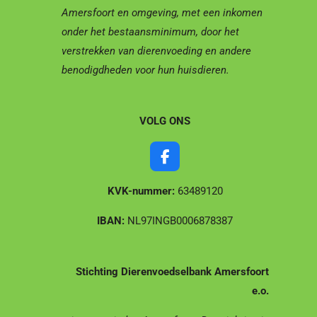
Amersfoort en omgeving, met een inkomen
onder het bestaansminimum, door het
verstrekken van dierenvoeding en andere
benodigdheden voor hun huisdieren.
VOLG ONS
F
a
c
KVK-nummer:
63489120
e
b
IBAN:
NL97INGB0006878387
o
o
k
Stichting Dierenvoedselbank Amersfoort
e.o.